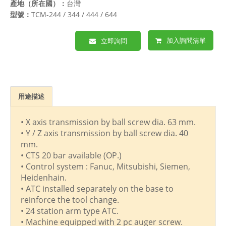
產地（所在國）：
台灣
型號：
TCM-244 / 344 / 444 / 644
加入詢問清單
立即詢問
用途描述
• X axis transmission by ball screw dia. 63 mm.
• Y / Z axis transmission by ball screw dia. 40
mm.
• CTS 20 bar available (OP.)
• Control system : Fanuc, Mitsubishi, Siemen,
Heidenhain.
• ATC installed separately on the base to
reinforce the tool change.
• 24 station arm type ATC.
• Machine equipped with 2 pc auger screw.